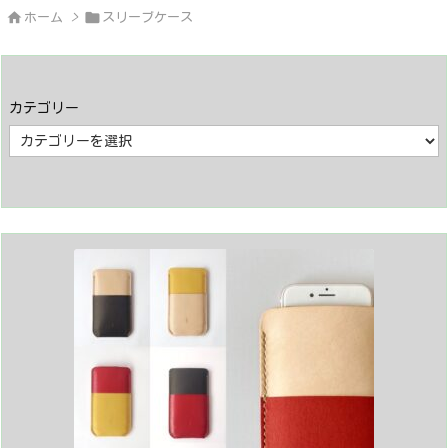


ホーム
>
スリーブケース
カテゴリー
カ
テ
ゴ
リ
ー