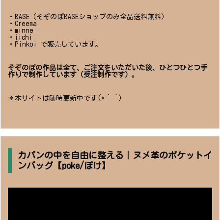
・BASE（そぞのぼBASEショップのみ全品送料無料）
・Creema
・minne
・iichi
・Pinkoi で販売しています。
そぞのぼの作品は全て、ご注文をいただいた後、ひとつひとつ手
作りで制作しています（受注制作です）。
＊本サイトは随時更新中です(*´ `)
カバンの中を自由に整える｜ヌメ革のポケットイ
ンバッグ【poke/ぽけ】
動
画
プ
レ
ー