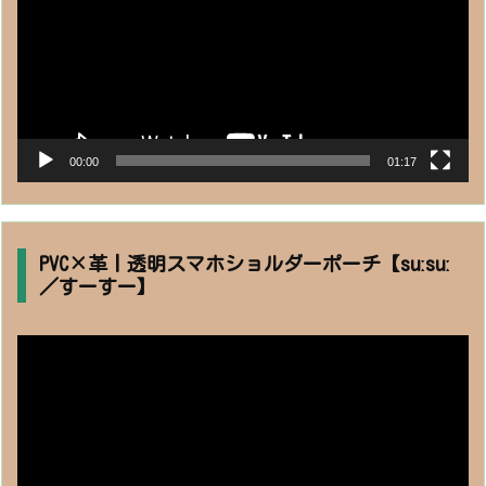
ヤ
ー
00:00
01:17
PVC×革丨透明スマホショルダーポーチ【suːsuː
／すーすー】
動
画
プ
レ
ー
ヤ
ー