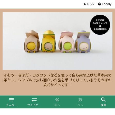

Feedly
RSS
すおう・きはだ・ログウッドなどを使って自ら染め上げた草木染め
革たち。シンプルで少し面白い作品を手づくりしているそぞのぼの
公式サイトです！





メニュー
サイドバー
前へ
次へ
検索