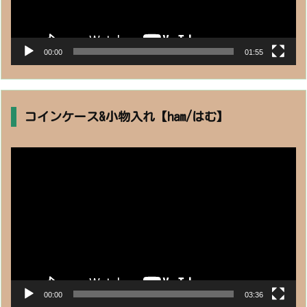
00:00
01:55
コインケース&小物入れ【ham/はむ】
動
画
プ
レ
ー
ヤ
ー
00:00
03:36