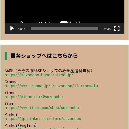
00:00
03:36
■各ショップへはこちらから
BASE（そぞのぼBASEショップのみ全品送料無料）
https://sozonobo.handcrafted.jp/
Creema
https://www.creema.jp/c/sozonobo/item/onsale
minne
https://minne.com/@sozonobo
iichi
https://www.iichi.com/shop/sozonobo
Pinkoi
https://jp.pinkoi.com/store/sozonobo
Pinkoi(English)