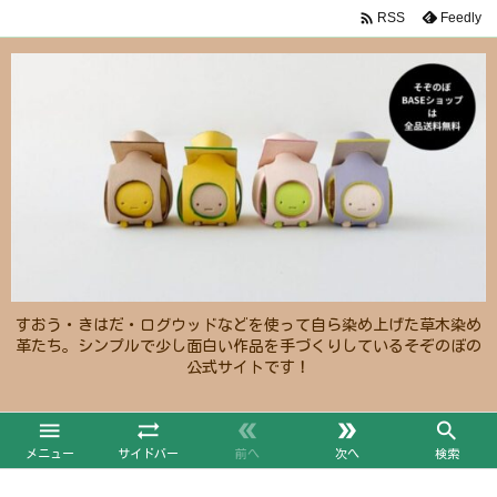

Feedly
RSS
すおう・きはだ・ログウッドなどを使って自ら染め上げた草木染め
革たち。シンプルで少し面白い作品を手づくりしているそぞのぼの
公式サイトです！





メニュー
サイドバー
前へ
次へ
検索