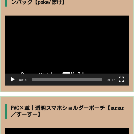
ンバッグ【poke/ぽけ】
動
画
プ
レ
ー
ヤ
ー
00:00
01:17
PVC×革丨透明スマホショルダーポーチ【suːsuː
／すーすー】
動
画