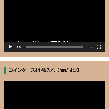
プ
レ
ー
ヤ
ー
00:00
01:55
コインケース&小物入れ【ham/はむ】
動
画
プ
レ
ー
ヤ
ー