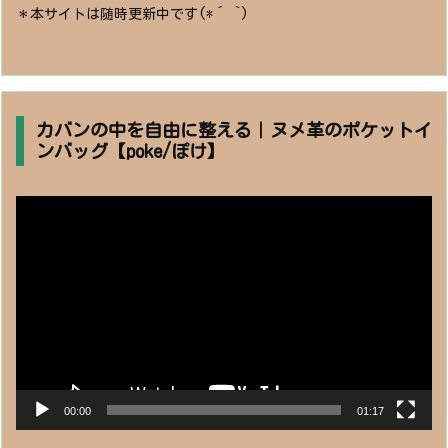
＊本サイトは随時更新中です(*´ `)
カバンの中を自由に整える｜ヌメ革のポケットイ
ンバッグ【poke/ぽけ】
動
画
プ
レ
ー
ヤ
ー
00:00
01:17