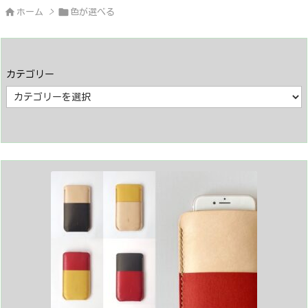


ホーム
>
色が選べる
カテゴリー
カ
テ
ゴ
リ
ー