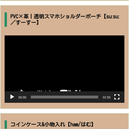
PVC×革丨透明スマホショルダーポーチ【suːsuː
／すーすー】
動
画
プ
レ
ー
ヤ
ー
00:00
01:55
コインケース&小物入れ【ham/はむ】