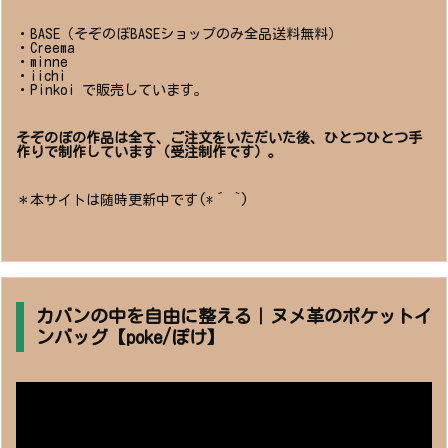
・BASE（そぞのぼBASEショップのみ全品送料無料）
・Creema
・minne
・iichi
・Pinkoi で販売しています。
そぞのぼの作品は全て、ご注文をいただいた後、ひとつひとつ手
作りで制作しています（受注制作です）。
＊本サイトは随時更新中です(*´ `)
カバンの中を自由に整える｜ヌメ革のポケットイ
ンバッグ【poke/ぽけ】
動
画
プ
レ
ー