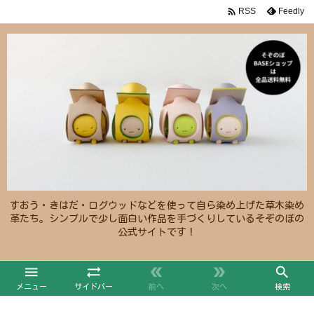

Feedly
RSS
すおう・きはだ・ログウッドなどを使って自ら染め上げた草木染め
革たち。シンプルで少し面白い作品を手づくりしているそぞのぼの
公式サイトです！





メニュー
サイドバー
前へ
次へ
検索