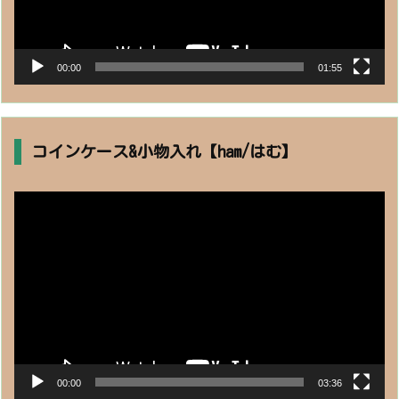
00:00
01:55
コインケース&小物入れ【ham/はむ】
動
画
プ
レ
ー
ヤ
ー
00:00
03:36