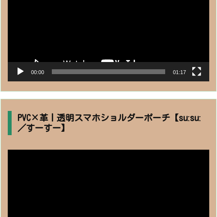
ヤ
ー
00:00
01:17
PVC×革丨透明スマホショルダーポーチ【suːsuː
／すーすー】
動
画
プ
レ
ー
ヤ
ー